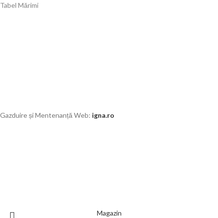
Tabel Mărimi
Gazduire și Mentenanță Web:
igna.ro
Magazin