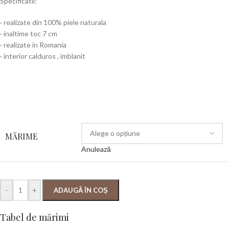
Specificatii:
· realizate din 100% piele naturala
· inaltime toc 7 cm
· realizate in Romania
· interior calduros , imblanit
MĂRIME
Anulează
-
+
ADAUGĂ ÎN COȘ
Tabel de mărimi