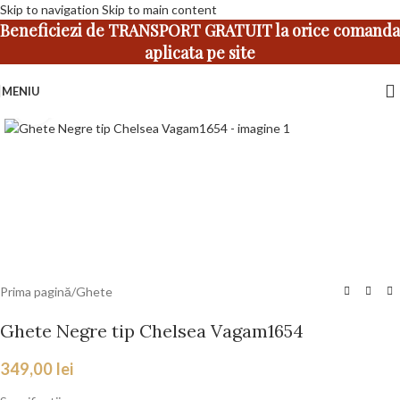
Skip to navigation
Skip to main content
Beneficiezi de TRANSPORT GRATUIT la orice comanda
aplicata pe site
MENIU
Faceți click pentru a mări
Prima pagină
/
Ghete
Ghete Negre tip Chelsea Vagam1654
349,00
lei