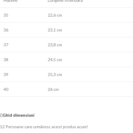
Mărime
Lungime Inferioară
35
22,6 cm
36
23,1 cm
37
23,8 cm
38
24,5 cm
39
25,3 cm
40
26 cm
Ghid dimensiuni
12
Persoane care urmăresc acest produs acum!