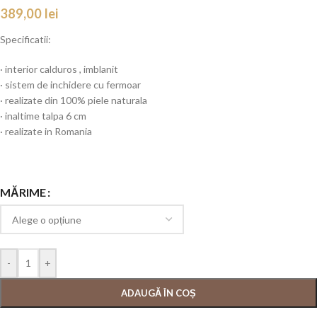
389,00
lei
Specificatii:
· interior calduros , imblanit
· sistem de inchidere cu fermoar
· realizate din 100% piele naturala
· inaltime talpa 6 cm
· realizate in Romania
MĂRIME
-
+
ADAUGĂ ÎN COȘ