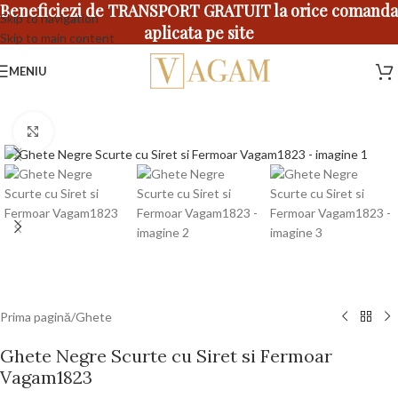
Beneficiezi de TRANSPORT GRATUIT la orice comanda
Skip to navigation
aplicata pe site
Skip to main content
MENIU
Faceți click pentru a mări
Prima pagină
/
Ghete
Ghete Negre Scurte cu Siret si Fermoar
Vagam1823