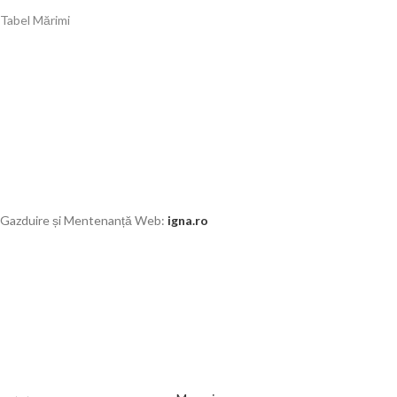
Tabel Mărimi
Gazduire și Mentenanță Web:
igna.ro