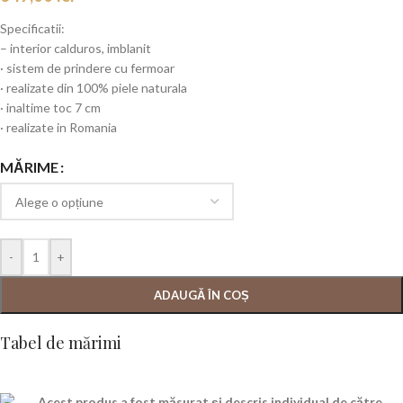
Specificatii:
– interior calduros, imblanit
· sistem de prindere cu fermoar
· realizate din 100% piele naturala
· inaltime toc 7 cm
· realizate in Romania
MĂRIME
-
+
ADAUGĂ ÎN COȘ
Tabel de mărimi
Acest produs a fost măsurat și descris individual de către