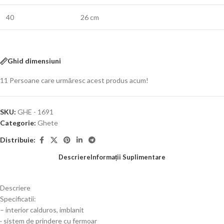
40
26 cm
Ghid dimensiuni
11
Persoane care urmăresc acest produs acum!
SKU:
GHE - 1691
Categorie:
Ghete
Distribuie:
Descriere
Informații Suplimentare
Descriere
Specificatii:
– interior calduros, imblanit
· sistem de prindere cu fermoar