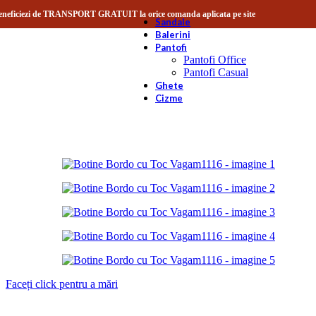
Skip to navigation
Skip to main content
eneficiezi de TRANSPORT GRATUIT la orice comanda aplicata pe site
Sandale
Balerini
Pantofi
Pantofi Office
Pantofi Casual
Ghete
Cizme
Faceți click pentru a mări